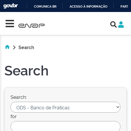
COMUNICA BR
ACESSO À INFORMAÇÃO
PARTI
Skip navigation
IR
PARA
O
CONTEÚDO
Search
Search
Search:
for