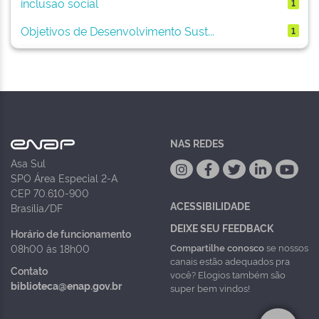
inclusão social
1
Objetivos de Desenvolvimento Sust...
1
NAS REDES
Asa Sul
SPO Área Especial 2-A
CEP 70.610-900
ACESSIBILIDADE
Brasília/DF
DEIXE SEU FEEDBACK
Horário de funcionamento
Compartilhe conosco
se nossos
08h00 às 18h00
canais estão adequados pra
Contato
você? Elogios também são
biblioteca@enap.gov.br
super bem vindos!