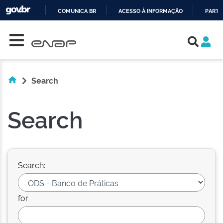
COMUNICA BR
ACESSO À INFORMAÇÃO
PARTI
Skip navigation
IR
PARA
O
CONTEÚDO
Search
Search
Search:
for