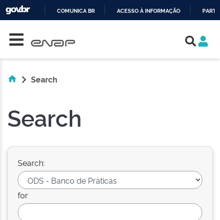
COMUNICA BR
ACESSO À INFORMAÇÃO
PARTI
Skip navigation
IR
PARA
O
CONTEÚDO
Search
Search
Search:
for