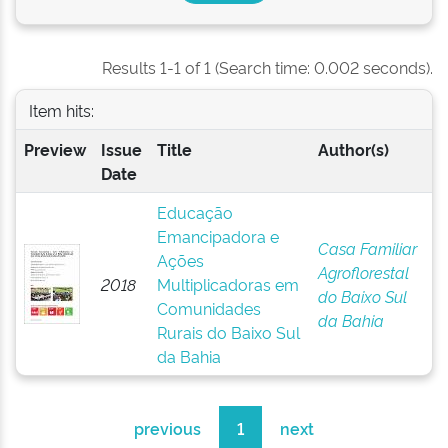
Results 1-1 of 1 (Search time: 0.002 seconds).
Item hits:
Preview
Issue
Title
Author(s)
Date
Educação
Emancipadora e
Casa Familiar
Ações
Agroflorestal
2018
Multiplicadoras em
do Baixo Sul
Comunidades
da Bahia
Rurais do Baixo Sul
da Bahia
previous
1
next