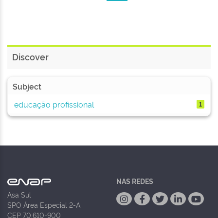
Discover
Subject
educação profissional
1
NAS REDES
Asa Sul
SPO Área Especial 2-A
CEP 70.610-900