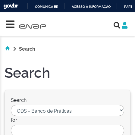
COMUNICA BR
ACESSO À INFORMAÇÃO
PARTI
Skip navigation
IR
PARA
O
CONTEÚDO
Search
Search
Search:
for