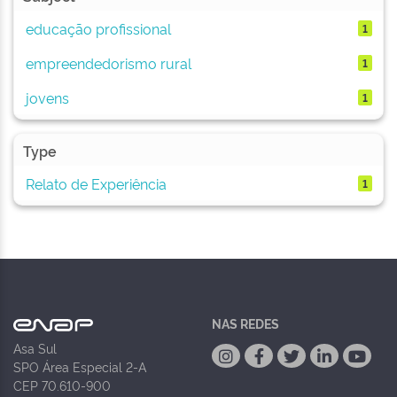
educação profissional
1
empreendedorismo rural
1
jovens
1
Type
Relato de Experiência
1
NAS REDES
Asa Sul
SPO Área Especial 2-A
CEP 70.610-900