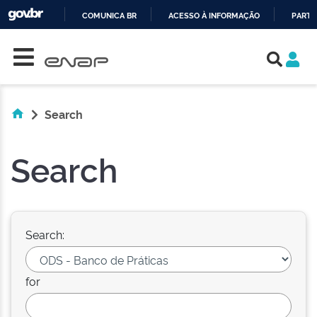
COMUNICA BR
ACESSO À INFORMAÇÃO
PARTI
Skip navigation
IR
PARA
O
CONTEÚDO
Search
Search
Search:
for