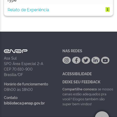
Relato de Experiência
1
NAS REDES
Asa Sul
SPO Área Especial 2-A
CEP 70.610-900
ACESSIBILIDADE
Brasília/DF
DEIXE SEU FEEDBACK
Horário de funcionamento
Compartilhe conosco
se nossos
08h00 às 18h00
canais estão adequados pra
Contato
você? Elogios também são
biblioteca@enap.gov.br
super bem vindos!