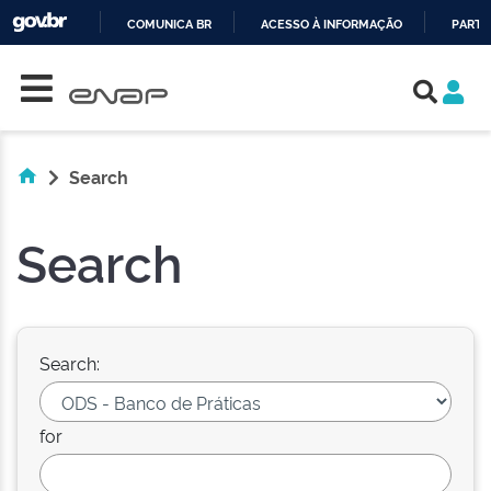
COMUNICA BR
ACESSO À INFORMAÇÃO
PARTI
Skip navigation
IR
PARA
O
CONTEÚDO
Search
Search
Search:
for