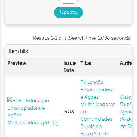
Results 1-1 of 1 (Search time: 1.088 seconds).
Item hits:
Preview
Issue
Title
Author(
Date
Educação
Emancipadora
e Ações
Casa
Multiplicadoras
Familia
2018
em
Agroflor
Comunidades
do Baix
Rurais do
da Bah
Baixo Sul da