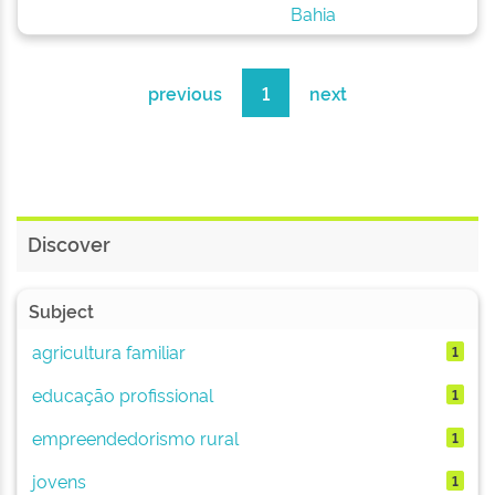
Bahia
previous
1
next
Discover
Subject
agricultura familiar
1
educação profissional
1
empreendedorismo rural
1
jovens
1