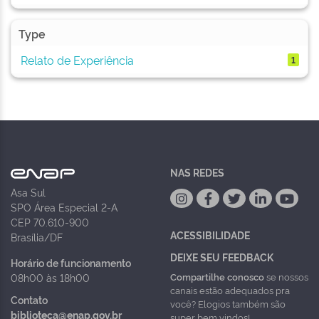
Type
Relato de Experiência
1
NAS REDES
Asa Sul
SPO Área Especial 2-A
CEP 70.610-900
ACESSIBILIDADE
Brasília/DF
DEIXE SEU FEEDBACK
Horário de funcionamento
Compartilhe conosco
se nossos
08h00 às 18h00
canais estão adequados pra
Contato
você? Elogios também são
biblioteca@enap.gov.br
super bem vindos!