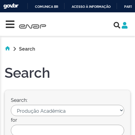
COMUNICA BR
ACESSO À INFORMAÇÃO
PARTI
Skip navigation
IR
PARA
O
CONTEÚDO
Search
Search
Search:
for