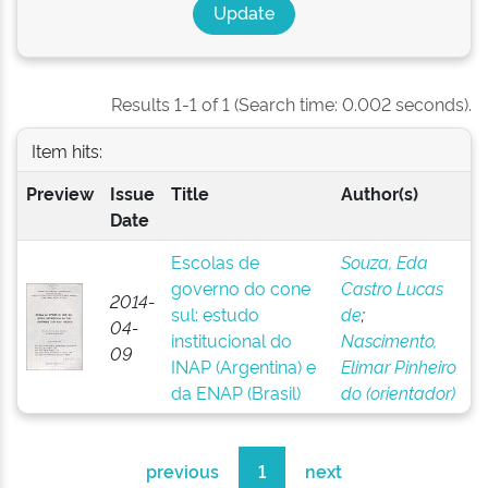
Results 1-1 of 1 (Search time: 0.002 seconds).
Item hits:
Preview
Issue
Title
Author(s)
Date
Escolas de
Souza, Eda
governo do cone
Castro Lucas
2014-
sul: estudo
de
;
04-
institucional do
Nascimento,
09
INAP (Argentina) e
Elimar Pinheiro
da ENAP (Brasil)
do (orientador)
previous
1
next