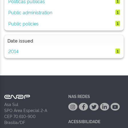
Políticas públicas
1
Public administration
1
Public policies
1
Date issued
2014
1
NAS REDES
Asa Sul
SPO Área Especial 2-A
CEP 70.610-900
ACESSIBILIDADE
Brasília/DF