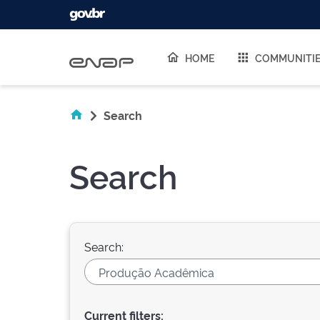
Skip navigation
HOME
COMMUNITI
Search
Search
Search:
Current filters: