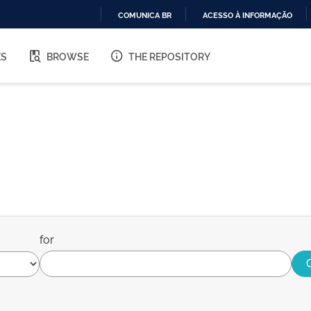
COMUNICA BR
ACESSO À INFORMAÇÃO
IR
PARA
ES
BROWSE
THE REPOSITORY
O
CONTEÚDO
for