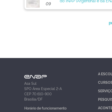
do INAP (Argentina) e da ENA
09
p
A ESCO
CURSO
Asa Sul
SPO Área Especial 2-A
SERVIÇ
CEP 70.610-900
Brasília/DF
PESQUI
ACONT
Horário de funcionamento