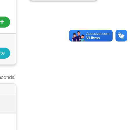
econds).