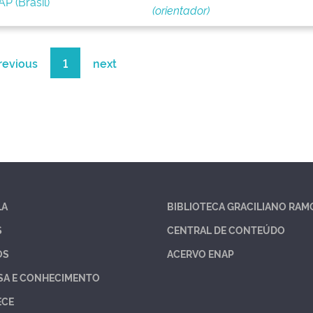
P (Brasil)
(orientador)
revious
1
next
LA
BIBLIOTECA GRACILIANO RAM
S
CENTRAL DE CONTEÚDO
OS
ACERVO ENAP
SA E CONHECIMENTO
ECE