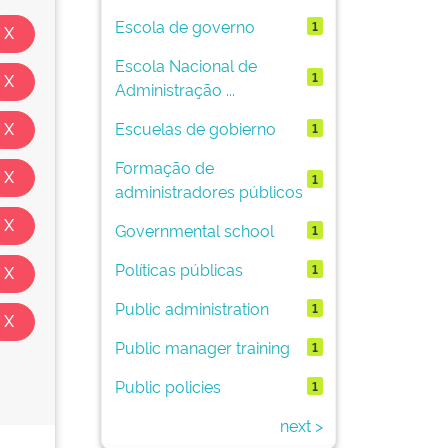
Escola de governo
1
Escola Nacional de
1
Administração ...
Escuelas de gobierno
1
Formação de
1
administradores públicos
Governmental school
1
Políticas públicas
1
Public administration
1
Public manager training
1
Public policies
1
next >