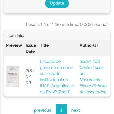
Results 1-1 of 1 (Search time: 0.003 seconds).
Item hits:
Preview
Issue
Title
Author(s)
Date
Escolas de
Souza, Eda
governo do cone
Castro Lucas
2014-
sul: estudo
de
;
04-
institucional do
Nascimento,
09
INAP (Argentina) e
Elimar Pinheiro
da ENAP (Brasil)
do (orientador)
previous
1
next