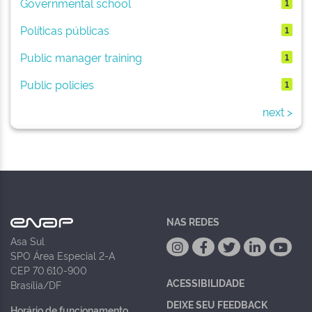
Governmental school
1
Políticas públicas
1
Public manager training
1
Public policies
1
next >
NAS REDES
Asa Sul
SPO Área Especial 2-A
CEP 70.610-900
ACESSIBILIDADE
Brasília/DF
DEIXE SEU FEEDBACK
Horário de funcionamento