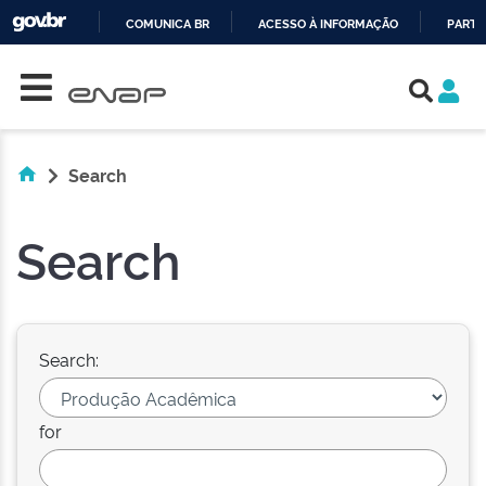
COMUNICA BR
ACESSO À INFORMAÇÃO
PARTI
Skip navigation
IR
PARA
O
CONTEÚDO
Search
Search
Search:
for