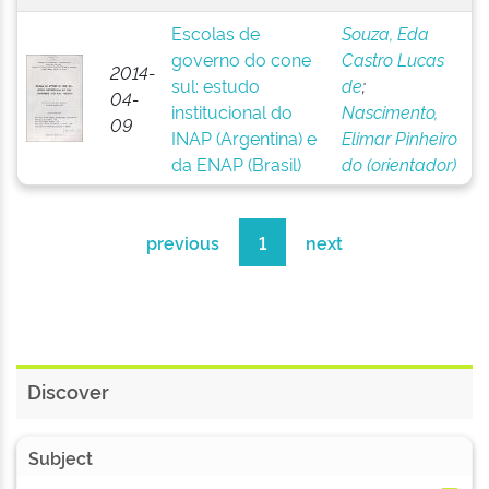
Escolas de
Souza, Eda
governo do cone
Castro Lucas
2014-
sul: estudo
de
;
04-
institucional do
Nascimento,
09
INAP (Argentina) e
Elimar Pinheiro
da ENAP (Brasil)
do (orientador)
previous
1
next
Discover
Subject