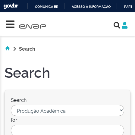
COMUNICA BR
ACESSO À INFORMAÇÃO
PARTI
Skip navigation
IR
PARA
O
CONTEÚDO
Search
Search
Search:
for