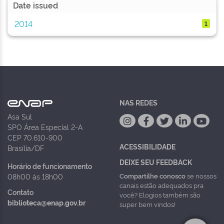
Date issued
2014
1
NAS REDES
Asa Sul
SPO Área Especial 2-A
CEP 70.610-900
ACESSIBILIDADE
Brasília/DF
DEIXE SEU FEEDBACK
Horário de funcionamento
Compartilhe conosco
se nossos
08h00 às 18h00
canais estão adequados pra
Contato
você? Elogios também são
biblioteca@enap.gov.br
super bem vindos!