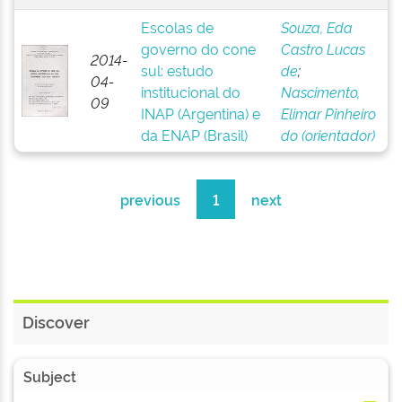
Escolas de
Souza, Eda
governo do cone
Castro Lucas
2014-
sul: estudo
de
;
04-
institucional do
Nascimento,
09
INAP (Argentina) e
Elimar Pinheiro
da ENAP (Brasil)
do (orientador)
previous
1
next
Discover
Subject