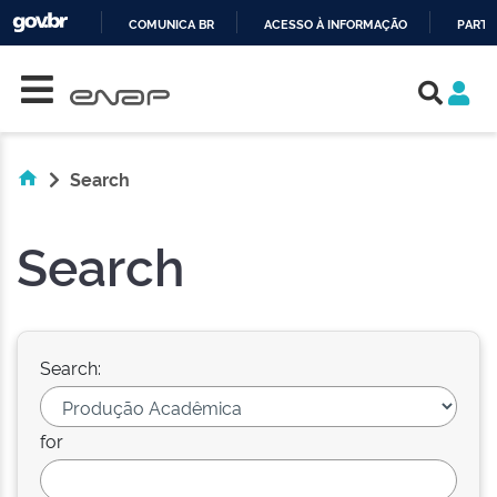
COMUNICA BR
ACESSO À INFORMAÇÃO
PARTI
Skip navigation
IR
PARA
O
CONTEÚDO
Search
Search
Search:
for