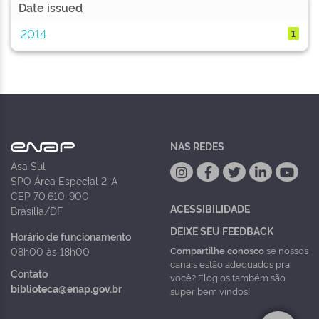
Date issued
2014
1
NAS REDES
Asa Sul
SPO Área Especial 2-A
CEP 70.610-900
ACESSIBILIDADE
Brasília/DF
DEIXE SEU FEEDBACK
Horário de funcionamento
Compartilhe conosco
se nossos
08h00 às 18h00
canais estão adequados pra
Contato
você? Elogios também são
biblioteca@enap.gov.br
super bem vindos!