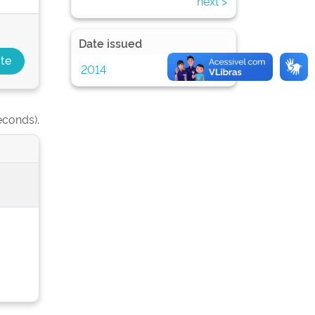
next >
Date issued
2014
1
econds).