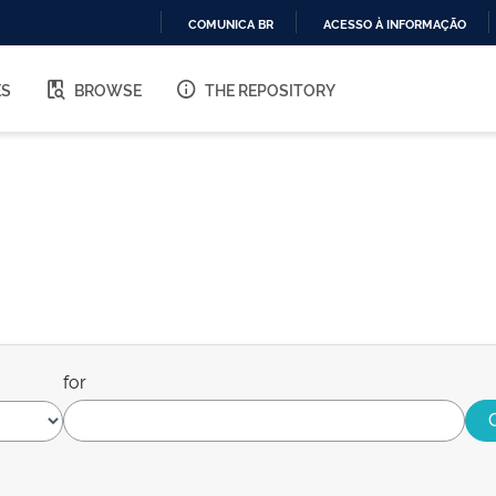
COMUNICA BR
ACESSO À INFORMAÇÃO
IR
PARA
ES
BROWSE
THE REPOSITORY
O
CONTEÚDO
for