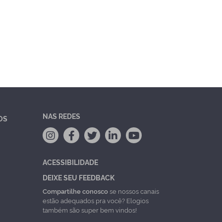
NAS REDES
OS
ACESSIBILIDADE
DEIXE SEU FEEDBACK
Compartilhe conosco
se nossos canais
estão adequados pra você? Elogios
também são super bem vindos!