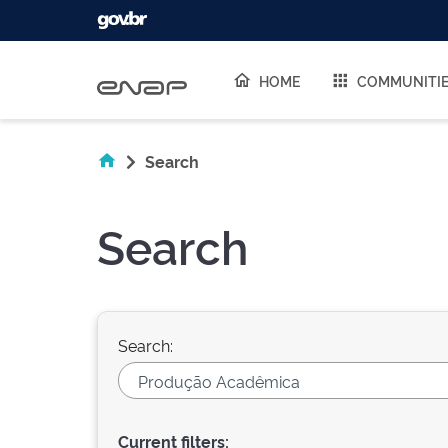
Skip navigation
HOME
COMMUNITI
Search
Search
Search:
Current filters: