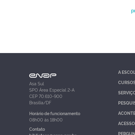
p
A ESCO
CURSO
Asa Sul
SPO Área Especial 2-A
SERVIÇ
CEP 70.610-900
Brasília/DF
PESQUI
ACONT
Horário de funcionamento
08h00 às 18h00
ACESSO
Contato
PERGUN