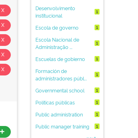
Desenvolvimento
1
institucional
Escola de governo
1
Escola Nacional de
1
Administração ...
Escuelas de gobierno
1
Formación de
1
administradores públ...
Governmental school
1
Políticas públicas
1
Public administration
1
Public manager training
1