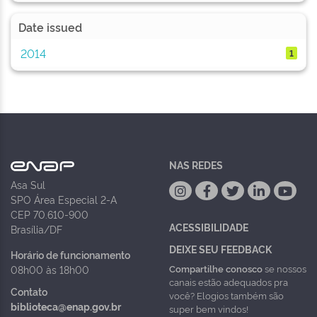
Date issued
2014
1
NAS REDES
Asa Sul
SPO Área Especial 2-A
CEP 70.610-900
ACESSIBILIDADE
Brasília/DF
DEIXE SEU FEEDBACK
Horário de funcionamento
Compartilhe conosco
se nossos
08h00 às 18h00
canais estão adequados pra
Contato
você? Elogios também são
biblioteca@enap.gov.br
super bem vindos!