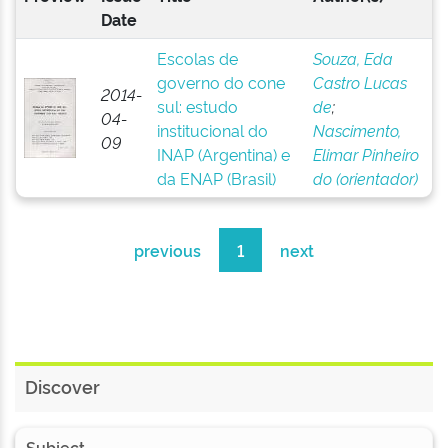
Date
Escolas de
Souza, Eda
governo do cone
Castro Lucas
2014-
sul: estudo
de
;
04-
institucional do
Nascimento,
09
INAP (Argentina) e
Elimar Pinheiro
da ENAP (Brasil)
do (orientador)
previous
1
next
Discover
Subject