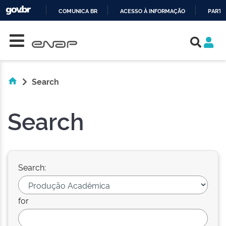
COMUNICA BR
ACESSO À INFORMAÇÃO
PARTI
Skip navigation
IR
PARA
O
CONTEÚDO
Search
Search
Search:
for