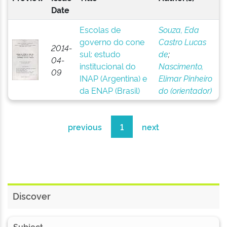
Date
Escolas de
Souza, Eda
governo do cone
Castro Lucas
2014-
sul: estudo
de
;
04-
institucional do
Nascimento,
09
INAP (Argentina) e
Elimar Pinheiro
da ENAP (Brasil)
do (orientador)
previous
1
next
Discover
Subject