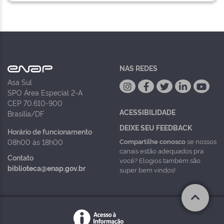
NAS REDES
Asa Sul
SPO Área Especial 2-A
CEP 70.610-900
ACESSIBILIDADE
Brasília/DF
DEIXE SEU FEEDBACK
Horário de funcionamento
Compartilhe conosco
se nossos
08h00 às 18h00
canais estão adequados pra
Contato
você? Elogios também são
biblioteca@enap.gov.br
super bem vindos!