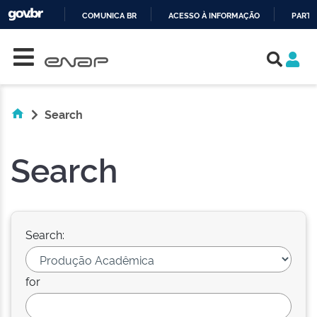
COMUNICA BR
ACESSO À INFORMAÇÃO
PARTI
Skip navigation
IR
PARA
O
CONTEÚDO
Search
Search
Search:
for