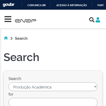
COMUNICA BR
ACESSO À INFORMAÇÃO
PARTI
Skip navigation
IR
PARA
O
CONTEÚDO
Search
Search
Search:
for