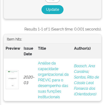
Results 1-1 of 1 (Search time: 0.001 seconds).
Item hits:
Preview
Issue
Title
Author(s)
Date
Análise da
Baasch, Ana
capacidade
Carolina
;
organizacional da
2020-
Santos, Rita de
PREVIC para o
03
Cássia Leal
desempenho das
Fonseca dos
suas funções
(Orientadora)
institucionais