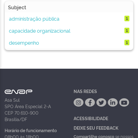
Subject
administração pública
1
capacidade organizacional
1
desempenho
1
NAS REDES
Asa Sul
SPO Área Especial 2-A
CEP 70.610-900
ACESSIBILIDADE
Brasília/DF
DEIXE SEU FEEDBACK
Horário de funcionamento
Compartilhe conosco
se nossos
08h00 às 18h00