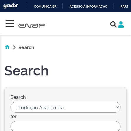
COMUNICA BR
ACESSO À INFORMAÇÃO
PARTI
Skip navigation
IR
PARA
O
CONTEÚDO
Search
Search
Search:
for