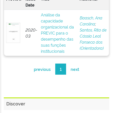
Date
Análise da
Baasch, Ana
capacidade
Carolina
;
organizacional da
2020-
Santos, Rita de
PREVIC para o
03
Cássia Leal
desempenho das
Fonseca dos
suas funções
(Orientadora)
institucionais
previous
1
next
Discover