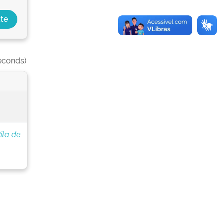
econds).
ita de