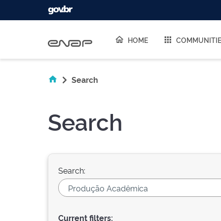
Skip navigation
HOME
COMMUNITI
Search
Search
Search:
Current filters: