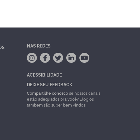
NAS REDES
OS
ACESSIBILIDADE
DEIXE SEU FEEDBACK
Compartilhe conosco
se nossos canais
estão adequados pra você? Elogios
também são super bem vindos!