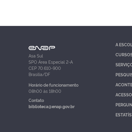
A ESCO
CURSO
Asa Sul
SPO Área Especial 2-A
SERVIÇ
CEP 70.610-900
Brasília/DF
PESQUI
ACONT
Horário de funcionamento
08h00 às 18h00
ACESSO
Contato
PERGUN
biblioteca@enap.gov.br
ESTATÍS