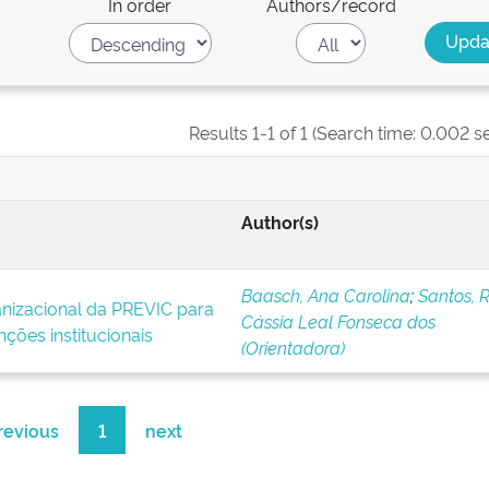
In order
Authors/record
Results 1-1 of 1 (Search time: 0.002 s
Author(s)
Baasch, Ana Carolina
;
Santos, R
nizacional da PREVIC para
Cássia Leal Fonseca dos
ões institucionais
(Orientadora)
revious
1
next