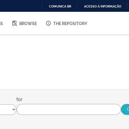
COMUNICA BR
ACESSO À INFORMAÇÃO
IR
PARA
ES
BROWSE
THE REPOSITORY
O
CONTEÚDO
for