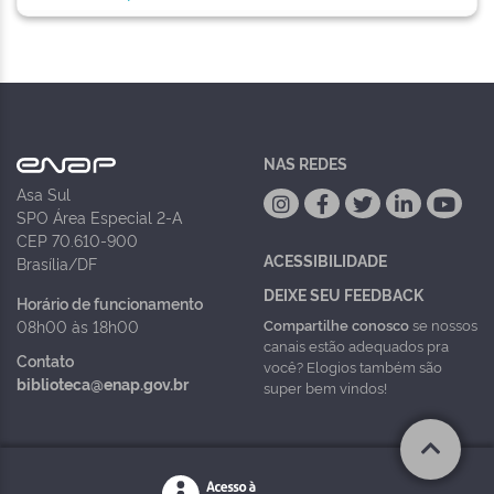
NAS REDES
Asa Sul
SPO Área Especial 2-A
CEP 70.610-900
ACESSIBILIDADE
Brasília/DF
DEIXE SEU FEEDBACK
Horário de funcionamento
Compartilhe conosco
se nossos
08h00 às 18h00
canais estão adequados pra
Contato
você? Elogios também são
biblioteca@enap.gov.br
super bem vindos!