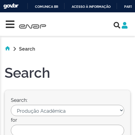
COMUNICA BR
ACESSO À INFORMAÇÃO
PARTI
Skip navigation
IR
PARA
O
CONTEÚDO
Search
Search
Search:
for