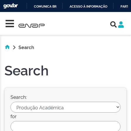
COMUNICA BR
ACESSO À INFORMAÇÃO
PARTI
Skip navigation
IR
PARA
O
CONTEÚDO
Search
Search
Search:
for