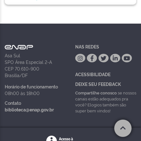
NAS REDES
Asa Sul
SPO Área Especial 2-A
CEP 70.610-900
ACESSIBILIDADE
Brasília/DF
DEIXE SEU FEEDBACK
Horário de funcionamento
Compartilhe conosco
se nossos
08h00 às 18h00
canais estão adequados pra
Contato
você? Elogios também são
biblioteca@enap.gov.br
super bem vindos!