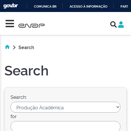
COMUNICA BR
ACESSO À INFORMAÇÃO
PARTI
Skip navigation
IR
PARA
O
CONTEÚDO
Search
Search
Search:
for