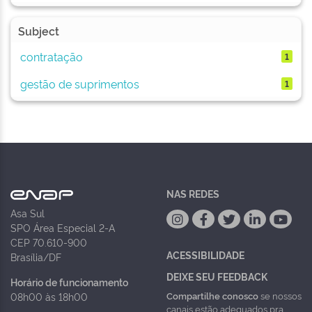
Subject
contratação
1
gestão de suprimentos
1
NAS REDES
Asa Sul
SPO Área Especial 2-A
CEP 70.610-900
ACESSIBILIDADE
Brasília/DF
DEIXE SEU FEEDBACK
Horário de funcionamento
Compartilhe conosco
se nossos
08h00 às 18h00
canais estão adequados pra