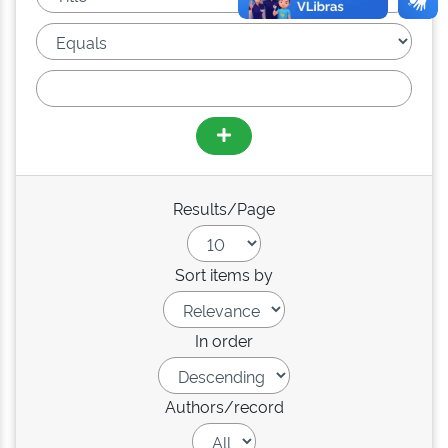
Results/Page
Sort items by
In order
Authors/record