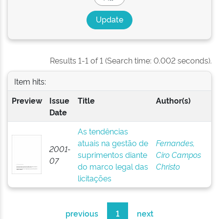
Results 1-1 of 1 (Search time: 0.002 seconds).
Item hits:
Preview
Issue
Title
Author(s)
Date
As tendências
atuais na gestão de
Fernandes,
2001-
suprimentos diante
Ciro Campos
07
do marco legal das
Christo
licitações
previous
1
next