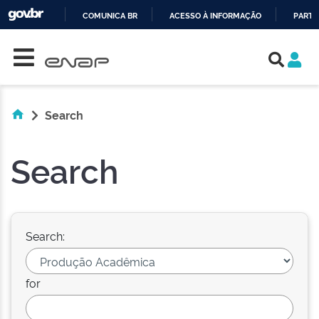
COMUNICA BR
ACESSO À INFORMAÇÃO
PARTI
Skip navigation
IR
PARA
O
CONTEÚDO
Search
Search
Search:
for