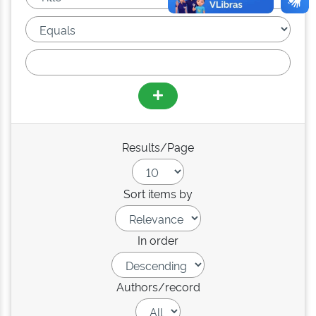
Results/Page
Sort items by
In order
Authors/record