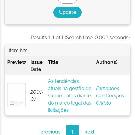
Results 1-1 of 1 (Search time: 0.002 seconds).
Item hits:
Preview
Issue
Title
Author(s)
Date
As tendências
atuais na gestão de
Fernandes,
2001-
suprimentos diante
Ciro Campos
07
do marco legal das
Christo
licitações
previous
1
next