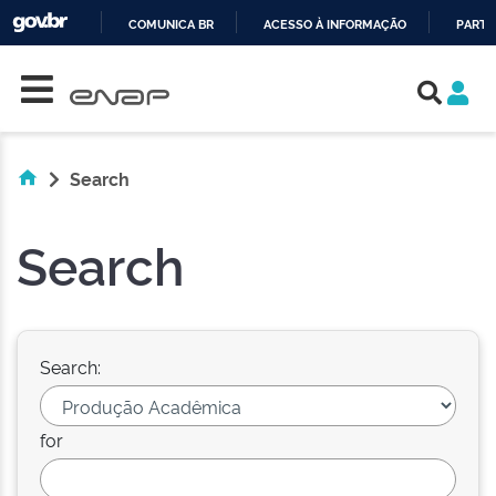
COMUNICA BR
ACESSO À INFORMAÇÃO
PARTI
Skip navigation
IR
PARA
O
CONTEÚDO
Search
Search
Search:
for