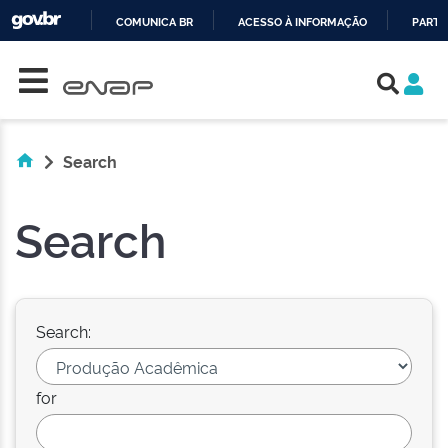
COMUNICA BR
ACESSO À INFORMAÇÃO
PARTI
Skip navigation
IR
PARA
O
CONTEÚDO
Search
Search
Search:
for