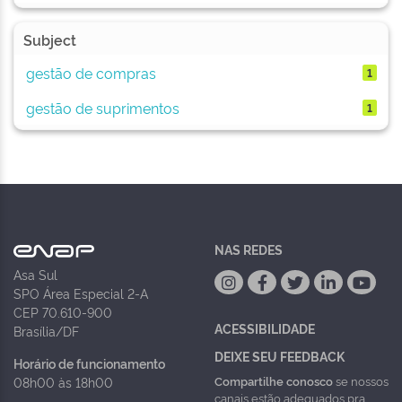
Subject
gestão de compras
1
gestão de suprimentos
1
NAS REDES
Asa Sul
SPO Área Especial 2-A
CEP 70.610-900
ACESSIBILIDADE
Brasília/DF
DEIXE SEU FEEDBACK
Horário de funcionamento
Compartilhe conosco
se nossos
08h00 às 18h00
canais estão adequados pra