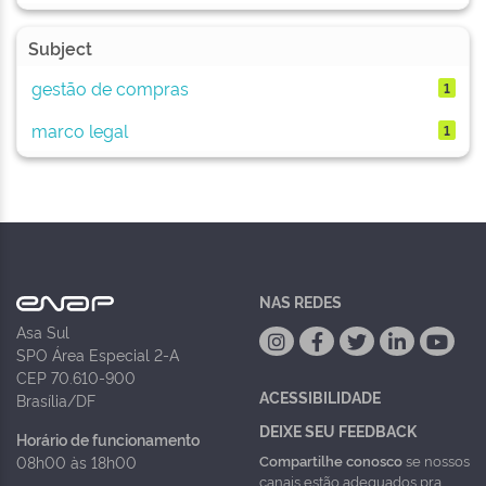
Subject
gestão de compras
1
marco legal
1
NAS REDES
Asa Sul
SPO Área Especial 2-A
CEP 70.610-900
ACESSIBILIDADE
Brasília/DF
DEIXE SEU FEEDBACK
Horário de funcionamento
Compartilhe conosco
se nossos
08h00 às 18h00
canais estão adequados pra