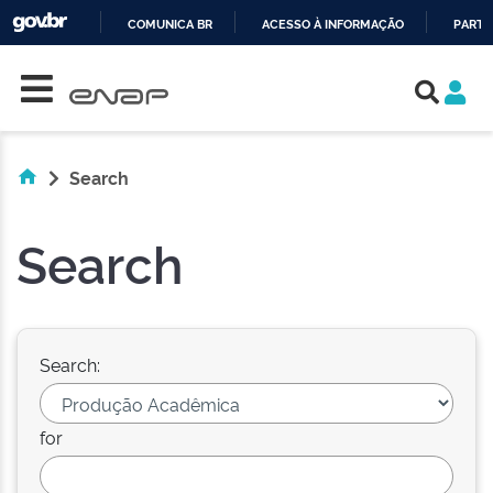
COMUNICA BR
ACESSO À INFORMAÇÃO
PARTI
Skip navigation
IR
PARA
O
CONTEÚDO
Search
Search
Search:
for