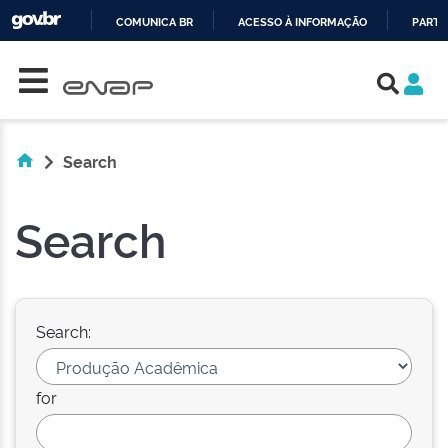
COMUNICA BR
ACESSO À INFORMAÇÃO
PARTI
Skip navigation
IR
PARA
O
CONTEÚDO
Search
Search
Search:
for