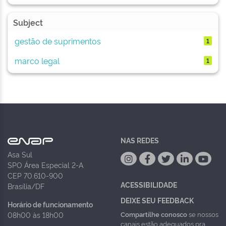
Subject
gestão de suprimentos
1
marco legal
1
NAS REDES
Asa Sul
SPO Área Especial 2-A
CEP 70.610-900
ACESSIBILIDADE
Brasília/DF
DEIXE SEU FEEDBACK
Horário de funcionamento
Compartilhe conosco
se nossos
08h00 às 18h00
canais estão adequados pra