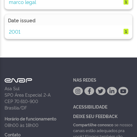
marco legal
1
Date issued
2001
1
NAS REDES
Asa Sul
SPO Área Especial 2-A
CEP 70.610-900
ACESSIBILIDADE
Brasília/DF
DEIXE SEU FEEDBACK
Horário de funcionamento
Compartilhe conosco
se nossos
08h00 às 18h00
canais estão adequados pra
Contato
você? Elogios também são