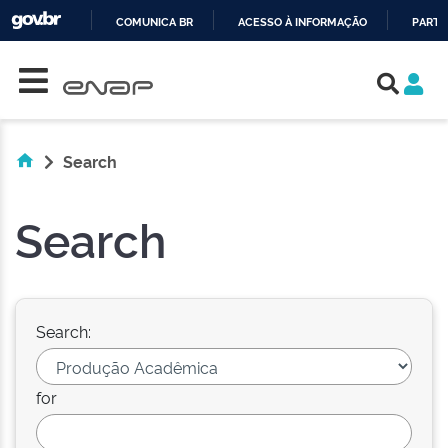
COMUNICA BR
ACESSO À INFORMAÇÃO
PARTI
Skip navigation
IR
PARA
O
CONTEÚDO
Search
Search
Search:
for