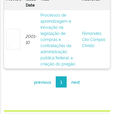
Date
Processos de
aprendizagem e
inovação na
legislação de
Fernandes,
2001-
compras e
Ciro Campos
10
contratações da
Christo
administração
pública federal: a
criação do pregão
previous
1
next