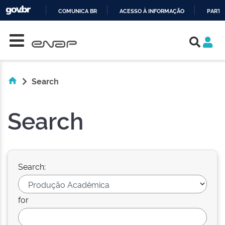
COMUNICA BR
ACESSO À INFORMAÇÃO
PARTI
Skip navigation
IR
PARA
O
CONTEÚDO
Search
Search
Search:
for