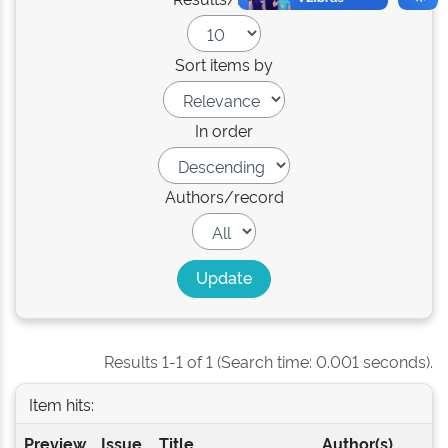
Sort items by
In order
Authors/record
Results 1-1 of 1 (Search time: 0.001 seconds).
Item hits:
Preview
Issue
Title
Author(s)