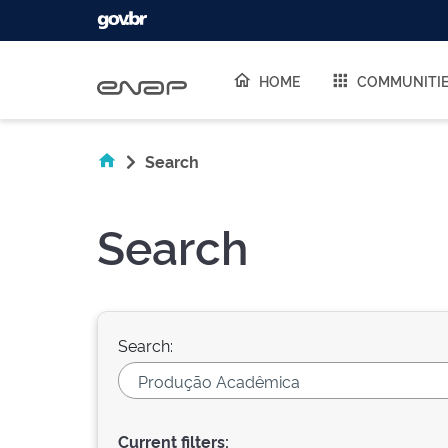
Skip navigation
HOME
COMMUNITI
Search
Search
Search:
Current filters: