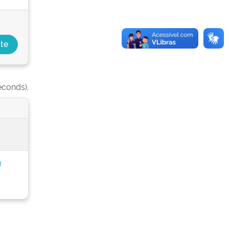
econds).
n