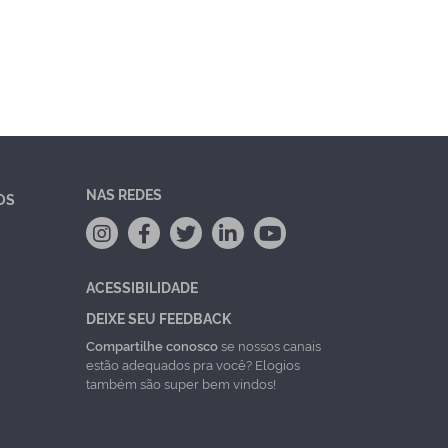
NAS REDES
OS
ACESSIBILIDADE
DEIXE SEU FEEDBACK
Compartilhe conosco
se nossos canais
estão adequados pra você? Elogios
também são super bem vindos!