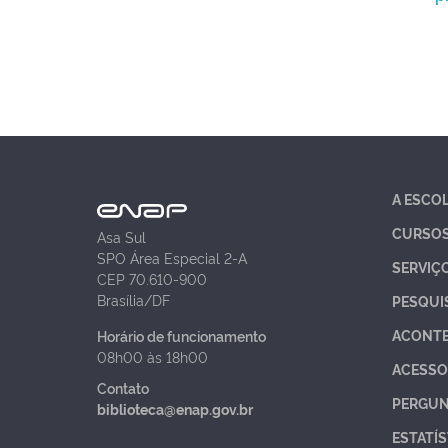
A ESCO
CURSO
Asa Sul
SPO Área Especial 2-A
SERVIÇ
CEP 70.610-900
Brasília/DF
PESQUI
ACONT
Horário de funcionamento
08h00 às 18h00
ACESSO
Contato
PERGUN
biblioteca@enap.gov.br
ESTATÍS