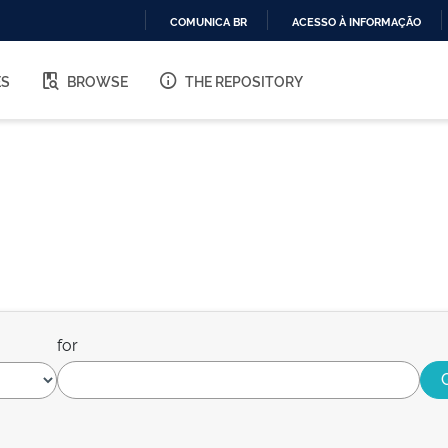
COMUNICA BR
ACESSO À INFORMAÇÃO
IR
PARA
ES
BROWSE
THE REPOSITORY
O
CONTEÚDO
for