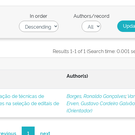
In order
Authors/record
Results 1-1 of 1 (Search time: 0.001 s
Author(s)
cação de técnicas de
Borges, Ronaldo Gonçalves
;
Va
 na seleção de editais de
Erven, Gustavo Cordeiro Galvão
(Orientador)
revious
1
next