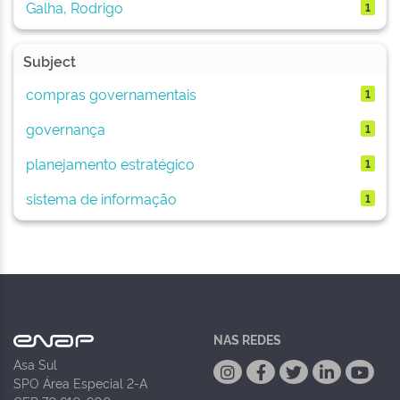
Galha, Rodrigo
1
Subject
compras governamentais
1
governança
1
planejamento estratégico
1
sistema de informação
1
NAS REDES
Asa Sul
SPO Área Especial 2-A