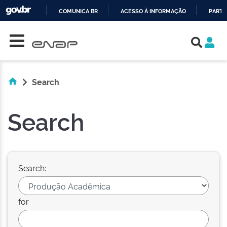
COMUNICA BR
ACESSO À INFORMAÇÃO
PARTI
Skip navigation
IR
PARA
O
CONTEÚDO
Search
Search
Search:
for