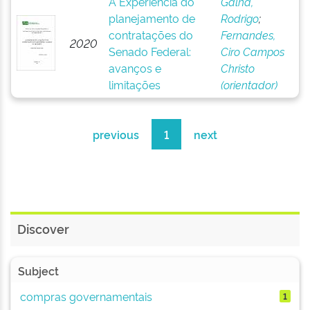
A Experiência do
Galha,
planejamento de
Rodrigo
;
contratações do
Fernandes,
2020
Senado Federal:
Ciro Campos
avanços e
Christo
limitações
(orientador)
previous
1
next
Discover
Subject
compras governamentais
1