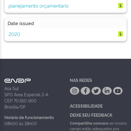
planejamento orçamentário
1
Date issued
2020
1
NAS REDES
Asa Sul
SPO Área Especial 2-A
CEP 70.610-900
ACESSIBILIDADE
Brasília/DF
DEIXE SEU FEEDBACK
Horário de funcionamento
Compartilhe conosco
se nossos
08h00 às 18h00
canais estão adequados pra