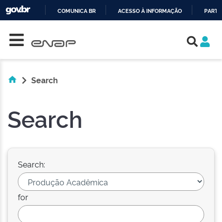
COMUNICA BR
ACESSO À INFORMAÇÃO
PARTI
Skip navigation
IR
PARA
O
CONTEÚDO
Search
Search
Search:
for