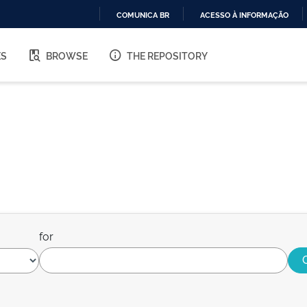
COMUNICA BR
ACESSO À INFORMAÇÃO
IR
PARA
ES
BROWSE
THE REPOSITORY
O
CONTEÚDO
for