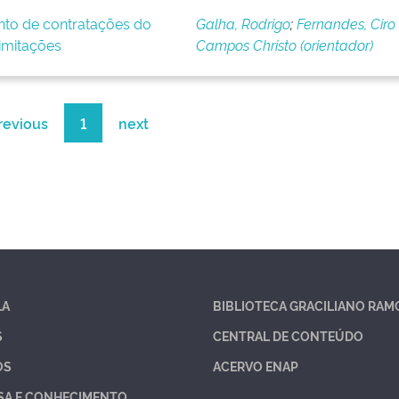
nto de contratações do
Galha, Rodrigo
;
Fernandes, Ciro
imitações
Campos Christo (orientador)
revious
1
next
LA
BIBLIOTECA GRACILIANO RAM
S
CENTRAL DE CONTEÚDO
OS
ACERVO ENAP
SA E CONHECIMENTO