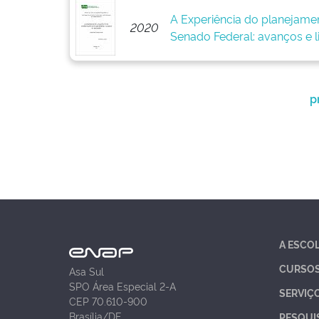
A Experiência do planejame
2020
Senado Federal: avanços e l
p
A ESCO
CURSO
Asa Sul
SPO Área Especial 2-A
SERVIÇ
CEP 70.610-900
Brasília/DF
PESQUI