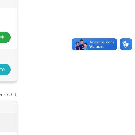
econds).