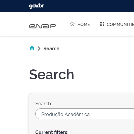
Skip navigation
HOME
COMMUNITI
Search
Search
Search:
Current filters: