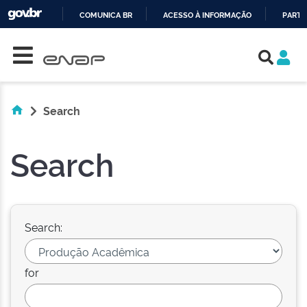
COMUNICA BR
ACESSO À INFORMAÇÃO
PARTI
Skip navigation
IR
PARA
O
CONTEÚDO
Search
Search
Search:
for