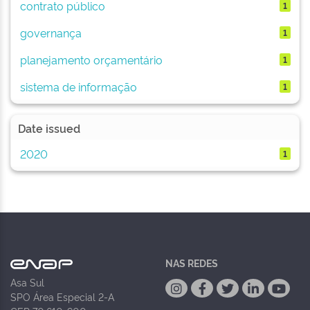
contrato público
1
governança
1
planejamento orçamentário
1
sistema de informação
1
Date issued
2020
1
NAS REDES
Asa Sul
SPO Área Especial 2-A