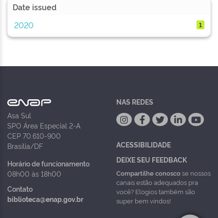
Date issued
2020
1
NAS REDES
Asa Sul
SPO Área Especial 2-A
CEP 70.610-900
ACESSIBILIDADE
Brasília/DF
DEIXE SEU FEEDBACK
Horário de funcionamento
Compartilhe conosco
se nossos
08h00 às 18h00
canais estão adequados pra
Contato
você? Elogios também são
biblioteca@enap.gov.br
super bem vindos!