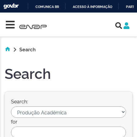
COMUNICA BR
ACESSO À INFORMAÇÃO
PARTI
Skip navigation
IR
PARA
O
CONTEÚDO
Search
Search
Search:
for