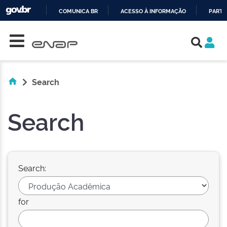
COMUNICA BR
ACESSO À INFORMAÇÃO
PARTI
Skip navigation
IR
PARA
O
CONTEÚDO
Search
Search
Search:
for