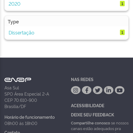
2020
1
Type
Dissertação
1
NAS REDES
Asa Sul
SPO Área Especial 2-A
CEP 70.610-900
ACESSIBILIDADE
Brasília/DF
DEIXE SEU FEEDBACK
Horário de funcionamento
Compartilhe conosco
se nossos
08h00 às 18h00
canais estão adequados pra
Contato