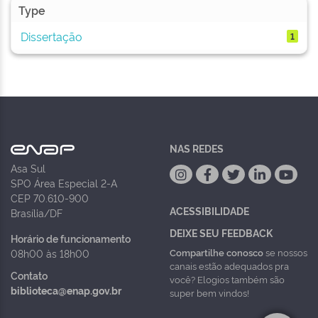
Type
Dissertação
1
NAS REDES
Asa Sul
SPO Área Especial 2-A
CEP 70.610-900
ACESSIBILIDADE
Brasília/DF
DEIXE SEU FEEDBACK
Horário de funcionamento
Compartilhe conosco
se nossos
08h00 às 18h00
canais estão adequados pra
Contato
você? Elogios também são
biblioteca@enap.gov.br
super bem vindos!