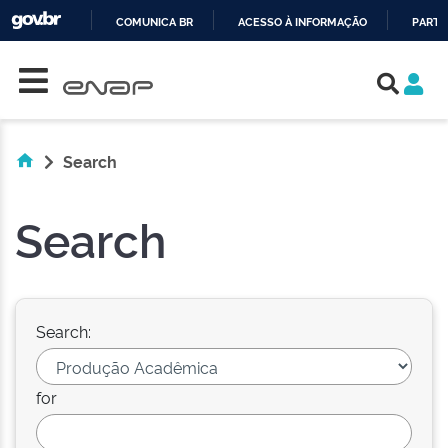
COMUNICA BR
ACESSO À INFORMAÇÃO
PARTI
Skip navigation
IR
PARA
O
CONTEÚDO
Search
Search
Search:
for