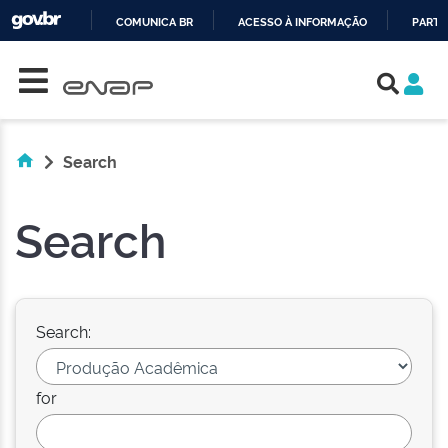
COMUNICA BR
ACESSO À INFORMAÇÃO
PARTI
Skip navigation
IR
PARA
O
CONTEÚDO
Search
Search
Search:
for