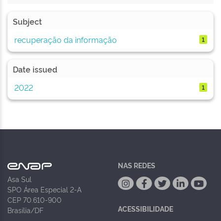
Subject
recuperação da informação
1
Date issued
2022
1
NAS REDES
Asa Sul
SPO Área Especial 2-A
CEP 70.610-900
ACESSIBILIDADE
Brasília/DF