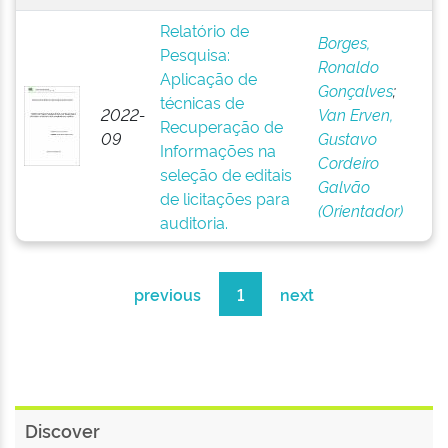
Relatório de
Borges,
Pesquisa:
Ronaldo
Aplicação de
Gonçalves
;
técnicas de
2022-
Van Erven,
Recuperação de
09
Gustavo
Informações na
Cordeiro
seleção de editais
Galvão
de licitações para
(Orientador)
auditoria.
previous
1
next
Discover