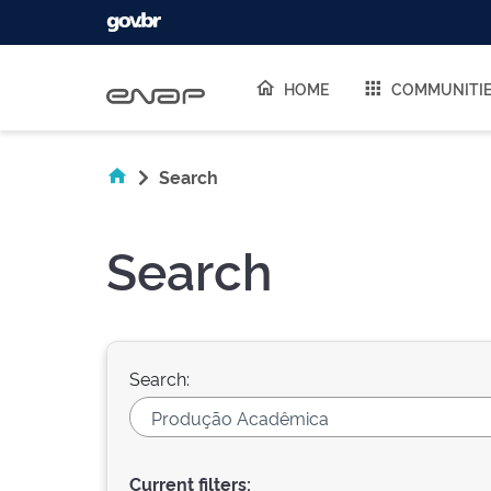
Skip navigation
HOME
COMMUNITI
Search
Search
Search:
Current filters: