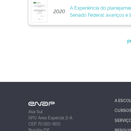
A Experiência do planejame
2020
Senado Federal: avanços e l
p
A ESCO
CURSO
Asa Sul
SPO Área Especial 2-A
SERVIÇ
CEP 70.610-900
Brasília/DF
PESQUI