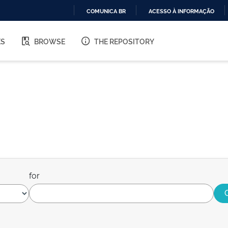
COMUNICA BR
ACESSO À INFORMAÇÃO
IR
PARA
ES
BROWSE
THE REPOSITORY
O
CONTEÚDO
for