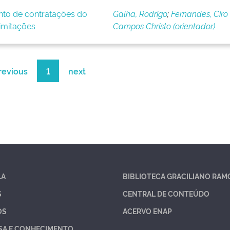
nto de contratações do
Galha, Rodrigo
;
Fernandes, Ciro
imitações
Campos Christo (orientador)
revious
1
next
LA
BIBLIOTECA GRACILIANO RAM
S
CENTRAL DE CONTEÚDO
OS
ACERVO ENAP
SA E CONHECIMENTO