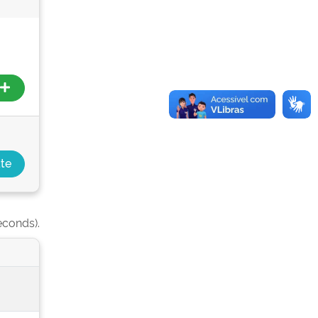
econds).