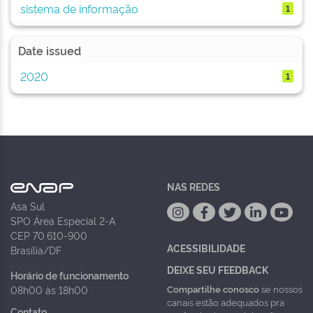
sistema de informação
1
Date issued
2020
1
NAS REDES
Asa Sul
SPO Área Especial 2-A
CEP 70.610-900
ACESSIBILIDADE
Brasília/DF
DEIXE SEU FEEDBACK
Horário de funcionamento
Compartilhe conosco
se nossos
08h00 às 18h00
canais estão adequados pra
Contato