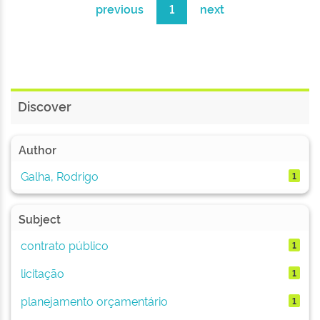
previous
1
next
Discover
Author
Galha, Rodrigo
1
Subject
contrato público
1
licitação
1
planejamento orçamentário
1