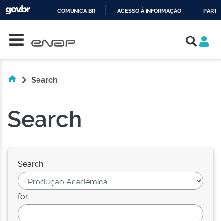
COMUNICA BR
ACESSO À INFORMAÇÃO
PARTI
Skip navigation
IR
PARA
O
CONTEÚDO
Search
Search
Search:
for