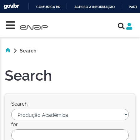
COMUNICA BR
ACESSO À INFORMAÇÃO
PARTI
Skip navigation
IR
PARA
O
CONTEÚDO
Search
Search
Search:
for