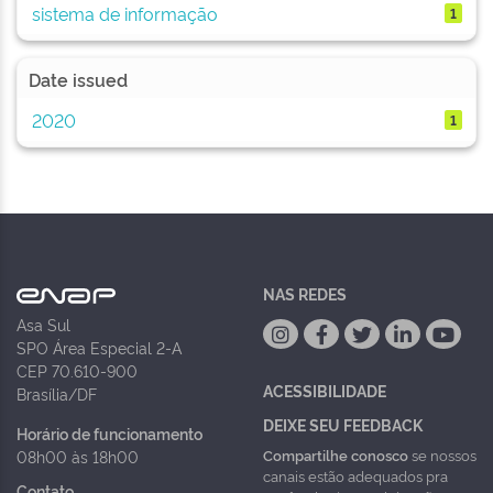
sistema de informação
1
Date issued
2020
1
NAS REDES
Asa Sul
SPO Área Especial 2-A
CEP 70.610-900
ACESSIBILIDADE
Brasília/DF
DEIXE SEU FEEDBACK
Horário de funcionamento
Compartilhe conosco
se nossos
08h00 às 18h00
canais estão adequados pra
Contato