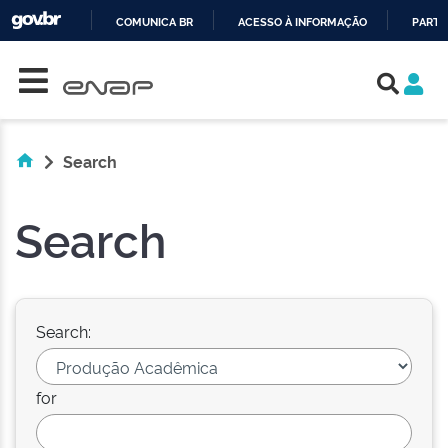
COMUNICA BR
ACESSO À INFORMAÇÃO
PARTI
Skip navigation
IR
PARA
O
CONTEÚDO
Search
Search
Search:
for