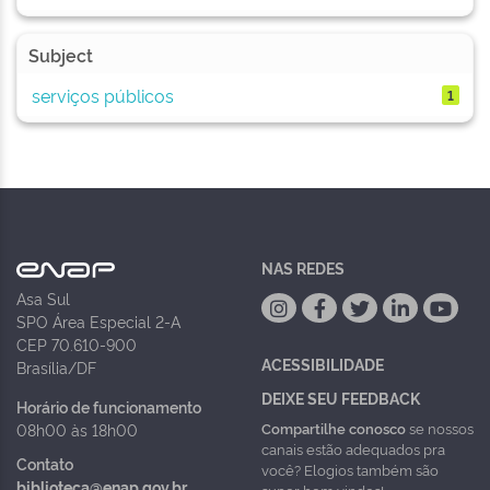
Subject
serviços públicos
1
NAS REDES
Asa Sul
SPO Área Especial 2-A
CEP 70.610-900
ACESSIBILIDADE
Brasília/DF
DEIXE SEU FEEDBACK
Horário de funcionamento
Compartilhe conosco
se nossos
08h00 às 18h00
canais estão adequados pra
Contato
você? Elogios também são
biblioteca@enap.gov.br
super bem vindos!