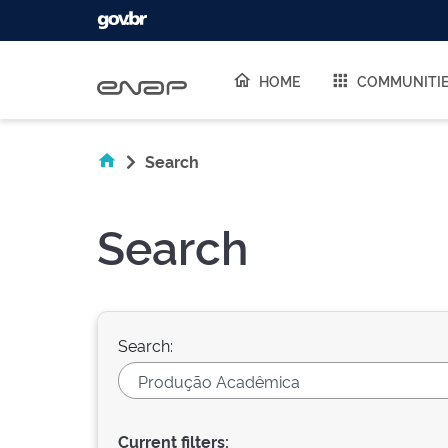
Skip navigation
HOME
COMMUNITI
Search
Search
Search:
Current filters: