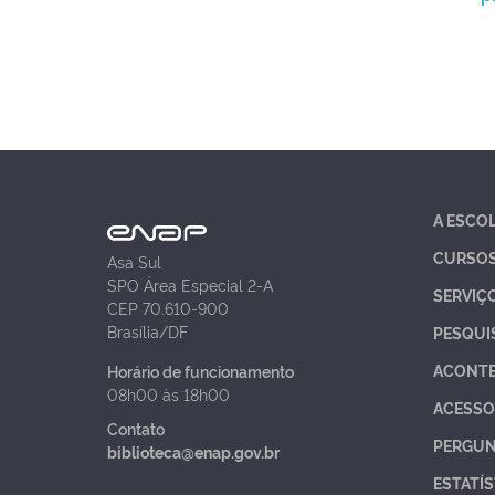
A ESCO
CURSO
Asa Sul
SPO Área Especial 2-A
SERVIÇ
CEP 70.610-900
Brasília/DF
PESQUI
ACONT
Horário de funcionamento
08h00 às 18h00
ACESSO
Contato
PERGUN
biblioteca@enap.gov.br
ESTATÍS