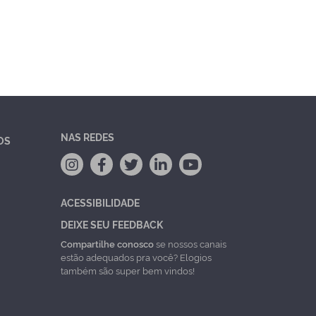
NAS REDES
OS
ACESSIBILIDADE
DEIXE SEU FEEDBACK
Compartilhe conosco
se nossos canais
estão adequados pra você? Elogios
também são super bem vindos!