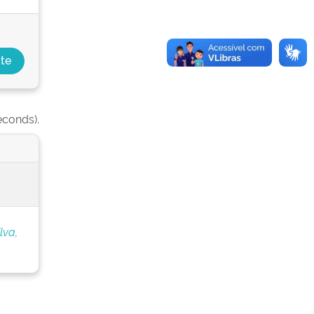
econds).
lva,