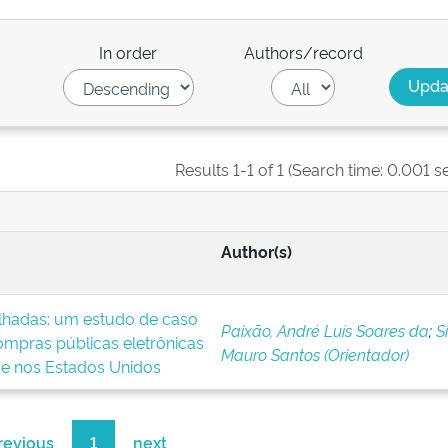
In order
Authors/record
Results 1-1 of 1 (Search time: 0.001 s
Author(s)
lhadas: um estudo de caso
Paixão, André Luís Soares da
;
Si
pras públicas eletrônicas
Mauro Santos (Orientador)
e e nos Estados Unidos
revious
1
next