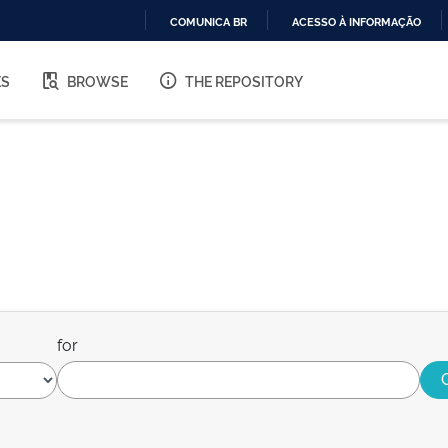
COMUNICA BR
ACESSO À INFORMAÇÃO
IR
PARA
ES
BROWSE
THE REPOSITORY
O
CONTEÚDO
for