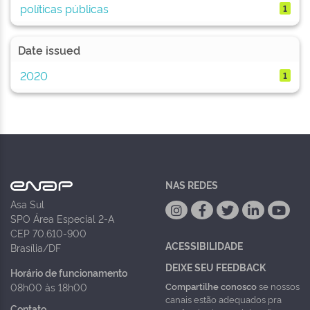
políticas públicas
1
Date issued
2020
1
NAS REDES
Asa Sul
SPO Área Especial 2-A
CEP 70.610-900
ACESSIBILIDADE
Brasília/DF
DEIXE SEU FEEDBACK
Horário de funcionamento
Compartilhe conosco
se nossos
08h00 às 18h00
canais estão adequados pra
Contato