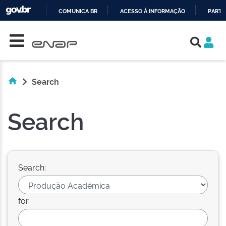
COMUNICA BR
ACESSO À INFORMAÇÃO
PARTI
Skip navigation
IR
PARA
O
CONTEÚDO
Search
Search
Search:
for