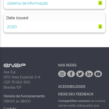
sistema de informação
1
Date issued
2020
1
NAS REDES
Asa Sul
SPO Área Especial 2-A
CEP 70.610-900
ACESSIBILIDADE
Brasília/DF
DEIXE SEU FEEDBACK
Horário de funcionamento
Compartilhe conosco
se nossos
08h00 às 18h00
canais estão adequados pra
Contato