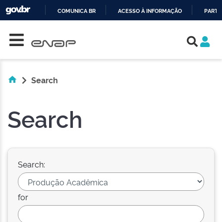
COMUNICA BR
ACESSO À INFORMAÇÃO
PARTI
Skip navigation
IR
PARA
O
CONTEÚDO
Search
Search
Search:
for