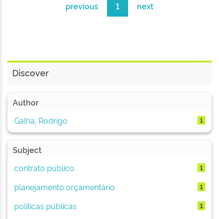
previous
1
next
Discover
Author
Galha, Rodrigo
1
Subject
contrato público
1
planejamento orçamentário
1
políticas públicas
1