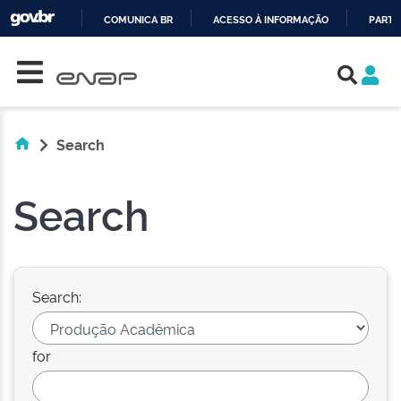
COMUNICA BR
ACESSO À INFORMAÇÃO
PARTI
Skip navigation
IR
PARA
O
CONTEÚDO
Search
Search
Search:
for