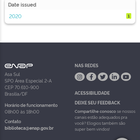
Date issued
2020
1
NAS REDES
Asa Sul
SPO Área Especial 2-A
CEP 70.610-900
ACESSIBILIDADE
Brasília/DF
DEIXE SEU FEEDBACK
Horário de funcionamento
Compartilhe conosco
se nossos
08h00 às 18h00
canais estão adequados pra
Contato
você? Elogios também são
biblioteca@enap.gov.br
super bem vindos!