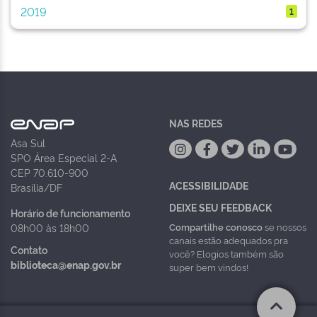
2019
1
NAS REDES
Asa Sul
SPO Área Especial 2-A
CEP 70.610-900
ACESSIBILIDADE
Brasília/DF
DEIXE SEU FEEDBACK
Horário de funcionamento
Compartilhe conosco
se nossos
08h00 às 18h00
canais estão adequados pra
Contato
você? Elogios também são
biblioteca@enap.gov.br
super bem vindos!