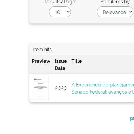
Results/Page
Sort items by
Item hits:
Preview
Issue
Title
Date
A Experiência do planejame
2020
Senado Federal: avanços e l
p