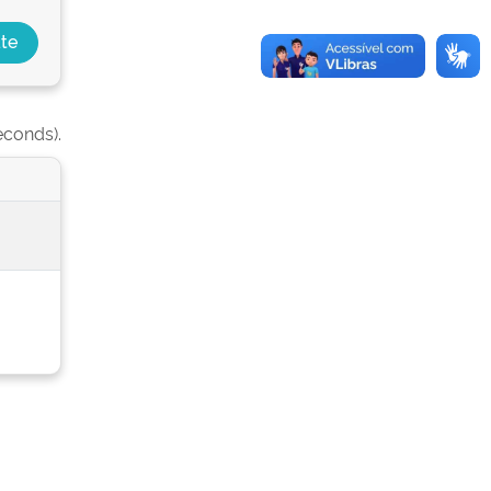
econds).