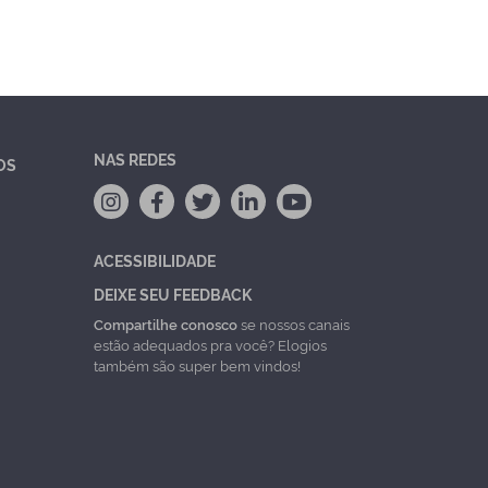
NAS REDES
OS
ACESSIBILIDADE
DEIXE SEU FEEDBACK
Compartilhe conosco
se nossos canais
estão adequados pra você? Elogios
também são super bem vindos!