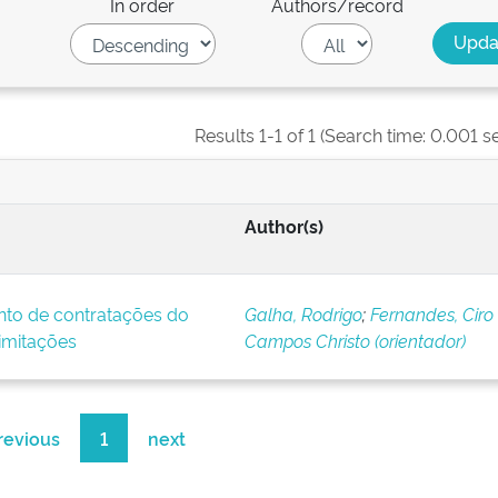
In order
Authors/record
Results 1-1 of 1 (Search time: 0.001 s
Author(s)
nto de contratações do
Galha, Rodrigo
;
Fernandes, Ciro
imitações
Campos Christo (orientador)
revious
1
next