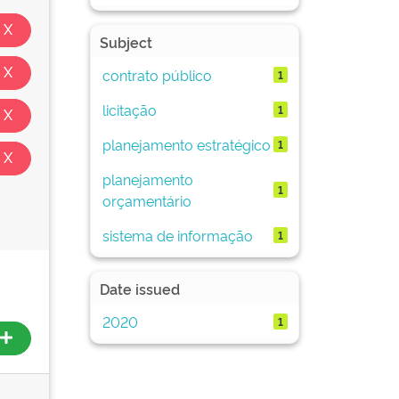
Subject
contrato público
1
licitação
1
planejamento estratégico
1
planejamento
1
orçamentário
sistema de informação
1
Date issued
2020
1