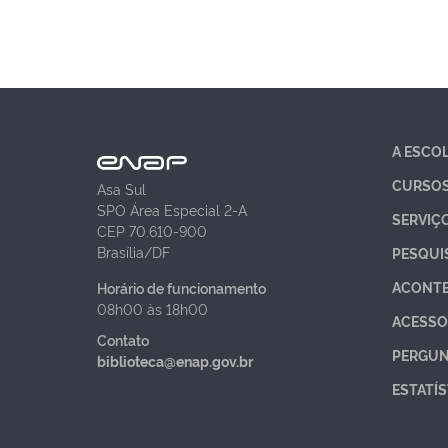
A ESCO
CURSO
Asa Sul
SPO Área Especial 2-A
SERVIÇ
CEP 70.610-900
Brasília/DF
PESQUI
ACONT
Horário de funcionamento
08h00 às 18h00
ACESSO
Contato
PERGUN
biblioteca@enap.gov.br
ESTATÍS