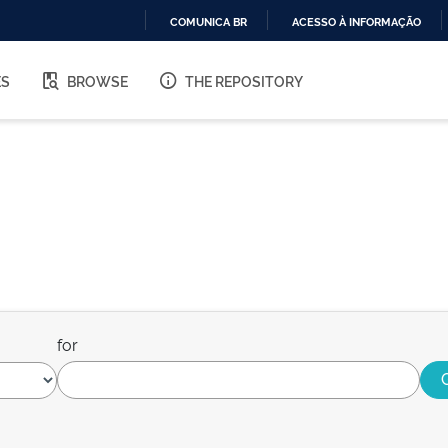
COMUNICA BR
ACESSO À INFORMAÇÃO
IR
PARA
ES
BROWSE
THE REPOSITORY
O
CONTEÚDO
for