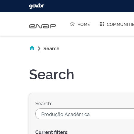
Skip navigation
HOME
COMMUNITI
Search
Search
Search:
Current filters: