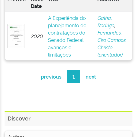
Date
A Experiência do
Galha,
planejamento de
Rodrigo
;
contratações do
Fernandes,
2020
Senado Federal:
Ciro Campos
avanços e
Christo
limitações
(orientador)
previous
1
next
Discover
Author