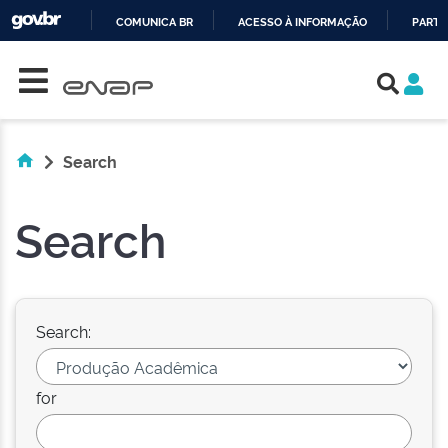
COMUNICA BR
ACESSO À INFORMAÇÃO
PARTI
Skip navigation
IR
PARA
O
CONTEÚDO
Search
Search
Search:
for