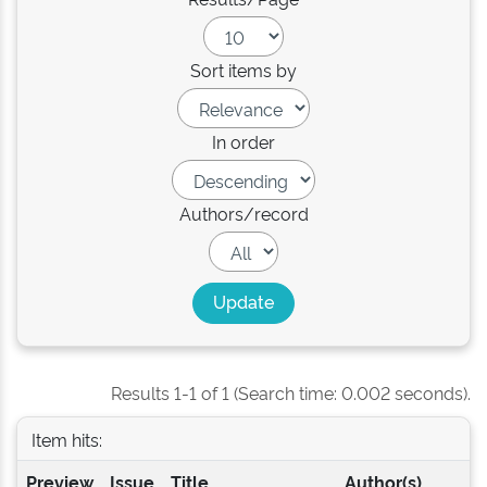
Sort items by
In order
Authors/record
Results 1-1 of 1 (Search time: 0.002 seconds).
Item hits:
Preview
Issue
Title
Author(s)