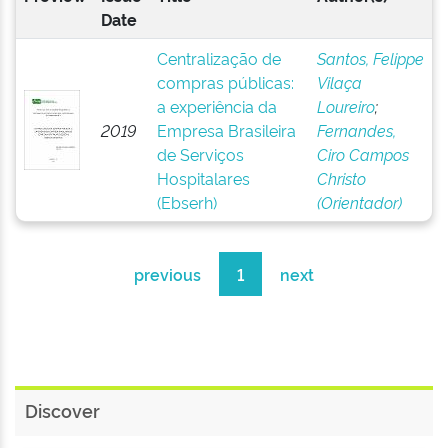
Date
Centralização de
Santos, Felippe
compras públicas:
Vilaça
a experiência da
Loureiro
;
2019
Empresa Brasileira
Fernandes,
de Serviços
Ciro Campos
Hospitalares
Christo
(Ebserh)
(Orientador)
previous
1
next
Discover