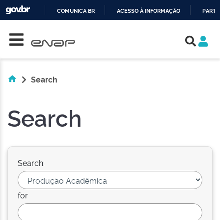
COMUNICA BR
ACESSO À INFORMAÇÃO
PARTI
Skip navigation
IR
PARA
O
CONTEÚDO
Search
Search
Search:
for