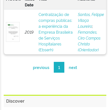
Date
Centralização de
Santos, Felippe
compras públicas:
Vilaça
a experiência da
Loureiro
;
2019
Empresa Brasileira
Fernandes,
de Serviços
Ciro Campos
Hospitalares
Christo
(Ebserh)
(Orientador)
previous
1
next
Discover