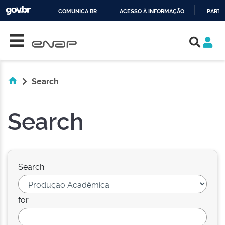
COMUNICA BR
ACESSO À INFORMAÇÃO
PARTI
Skip navigation
IR
PARA
O
CONTEÚDO
Search
Search
Search:
for