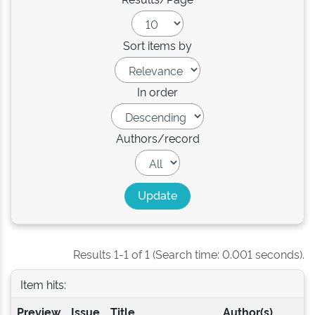
Sort items by
In order
Authors/record
Results 1-1 of 1 (Search time: 0.001 seconds).
Item hits:
Preview
Issue
Title
Author(s)