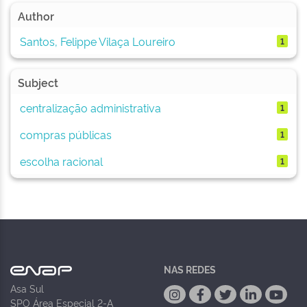
Author
Santos, Felippe Vilaça Loureiro
1
Subject
centralização administrativa
1
compras públicas
1
escolha racional
1
NAS REDES
Asa Sul
SPO Área Especial 2-A