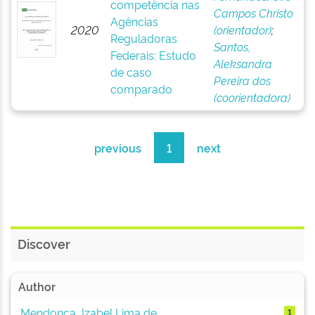
competência nas
Campos Christo
Agências
2020
(orientador)
;
Reguladoras
Santos,
Federais: Estudo
Aleksandra
de caso
Pereira dos
comparado
(coorientadora)
previous
1
next
Discover
Author
Mendonça, Izabel Lima de
1