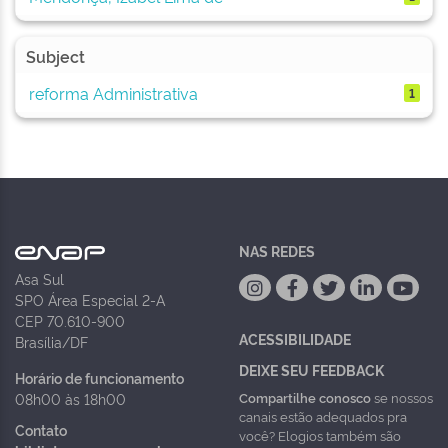
Subject
reforma Administrativa
1
NAS REDES
Asa Sul
SPO Área Especial 2-A
CEP 70.610-900
ACESSIBILIDADE
Brasília/DF
DEIXE SEU FEEDBACK
Horário de funcionamento
Compartilhe conosco
se nossos
08h00 às 18h00
canais estão adequados pra
Contato
você? Elogios também são