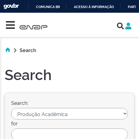
COMUNICA BR
ACESSO À INFORMAÇÃO
PARTI
Skip navigation
IR
PARA
O
CONTEÚDO
Search
Search
Search:
for